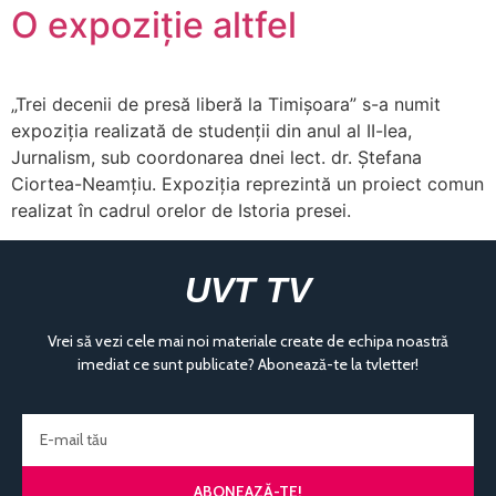
O expoziție altfel
„Trei decenii de presă liberă la Timișoara” s-a numit
expoziția realizată de studenții din anul al II-lea,
Jurnalism, sub coordonarea dnei lect. dr. Ştefana
Ciortea-Neamţiu. Expoziția reprezintă un proiect comun
realizat în cadrul orelor de Istoria presei.
UVT TV
Vrei să vezi cele mai noi materiale create de echipa noastră
imediat ce sunt publicate? Abonează-te la tvletter!
ABONEAZĂ-TE!