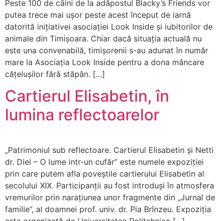
Peste 100 de câini de la adăpostul Blacky’s Friends vor
putea trece mai ușor peste acest început de iarnă
datorită inițiativei asociației Look Inside și iubitorilor de
animale din Timișoara. Chiar dacă situația actuală nu
este una convenabilă, timișorenii s-au adunat în număr
mare la Asociația Look Inside pentru a dona mâncare
cățelușilor fără stăpân. […]
Cartierul Elisabetin, în
lumina reflectoarelor
„Patrimoniul sub reflectoare. Cartierul Elisabetin și Netti
dr. Diel – O lume intr-un cufăr” este numele expoziției
prin care putem afla poveștile cartierului Elisabetin al
secolului XIX. Participanții au fost introduși în atmosfera
vremurilor prin narațiunea unor fragmente din „Jurnal de
familie”, al doamnei prof. univ. dr. Pia Brînzeu. Expoziția