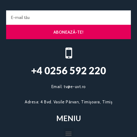
ABONEAZĂ-TE!
+4 0256 592 220​
Email:
tv@e-uvt.ro
Adresa:
4 Bvd. Vasile Pârvan, Timișoara, Timiș
MENIU