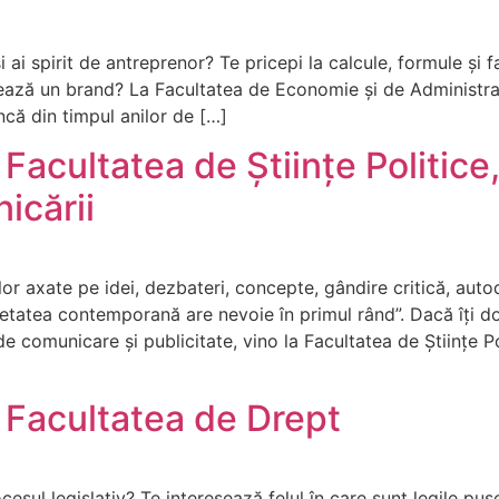
i ai spirit de antreprenor? Te pricepi la calcule, formule și f
ază un brand? La Facultatea de Economie și de Administrar
ncă din timpul anilor de […]
acultatea de Științe Politice, 
icării
lor axate pe idei, dezbateri, concepte, gândire critică, autod
ietatea contemporană are nevoie în primul rând”. Dacă îți dor
e comunicare și publicitate, vino la Facultatea de Științe Poli
 Facultatea de Drept
sul legislativ? Te interesează felul în care sunt legile puse 