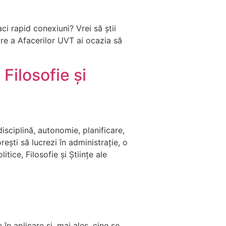
aci rapid conexiuni? Vrei să știi
e a Afacerilor UVT ai ocazia să
Filosofie și
isciplină, autonomie, planificare,
ești să lucrezi în administrație, o
tice, Filosofie și Științe ale
în aplicare și, mai ales, cine se