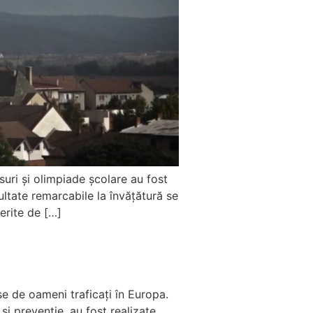
suri și olimpiade școlare au fost
zultate remarcabile la învățătură se
erite de […]
e de oameni traficați în Europa.
 și prevenție, au fost realizate