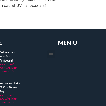
din cadrul UVT ai ocazia să
E
MENIU
Cultura face
escală la
Timișoara!
noiembrie 3,
2021
Niciun
comentariu
Innovation Labs
2021 – Demo
Day
noiembrie 3,
2021
Niciun
comentariu