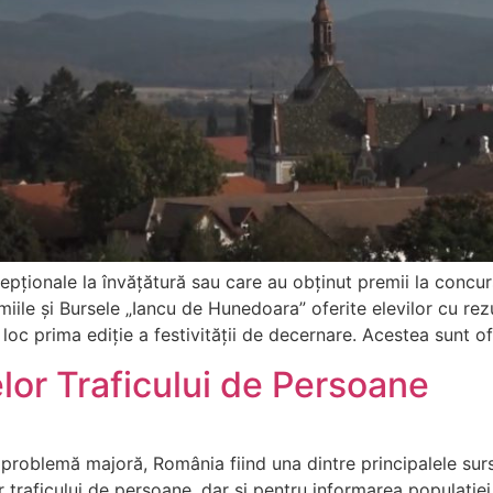
epționale la învățătură sau care au obținut premii la concur
remiile și Bursele „Iancu de Hunedoara” oferite elevilor cu re
loc prima ediție a festivității de decernare. Acestea sunt of
lor Traficului de Persoane
 problemă majoră, România fiind una dintre principalele surs
or traficului de persoane, dar și pentru informarea populației