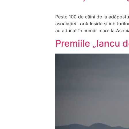
Peste 100 de câini de la adăpostul
asociației Look Inside și iubitori
au adunat în număr mare la Asocia
Premiile „Iancu d