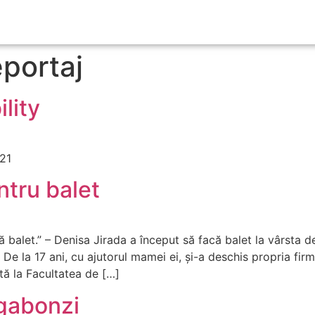
portaj
lity
021
ntru balet
balet.” – Denisa Jirada a început să facă balet la vârsta de 
. De la 17 ani, cu ajutorul mamei ei, și-a deschis propria fir
tă la Facultatea de […]
agabonzi