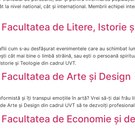
ât la nivel national, cât și internațional. Membrii echipei int
acultatea de Litere, Istorie ș
ă aflii cum s-au desfășurat evenimentele care au schimbat l
ti cât mai bine o limbă străină, sau ești o persoană spiritua
Istorie și Teologie din cadrul UVT.
Facultatea de Arte și Design
formistă și îți transpui emoțiile în artă? Vrei să-ți dai frâu li
 de Arte și Design din cadrul UVT să te dezvolți profesional 
Facultatea de Economie și de