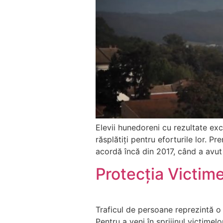
Elevii hunedoreni cu rezultate exc
răsplătiți pentru eforturile lor. P
acordă încă din 2017, când a avut 
Protecția Victime
Traficul de persoane reprezintă o
Pentru a veni în sprijinul victimel