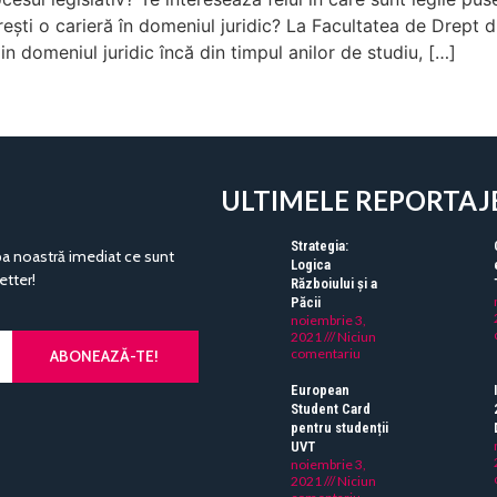
rești o carieră în domeniul juridic? La Facultatea de Drept 
in domeniul juridic încă din timpul anilor de studiu, […]
ULTIMELE REPORTAJ
Strategia:
pa noastră imediat ce sunt
Logica
etter!
Războiului și a
Păcii
noiembrie 3,
2021
Niciun
comentariu
ABONEAZĂ-TE!
European
Student Card
pentru studenții
UVT
noiembrie 3,
2021
Niciun