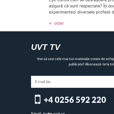
asigură că sunt respectate? Îți do
experimentezi diversele profesii d
←
older
UVT TV
Vrei să vezi cele mai noi materiale create de echi
publicate? Abonează-te la tvl
+4 0256 592 220​
Email:
tv@e-uvt.ro