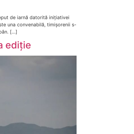
ut de iarnă datorită inițiativei
ste una convenabilă, timișorenii s-
pân. […]
 ediție