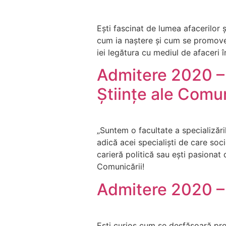
Ești fascinat de lumea afacerilor ș
cum ia naștere și cum se promove
iei legătura cu mediul de afaceri î
Admitere 2020 – F
Științe ale Comun
„Suntem o facultate a specializări
adică acei specialiști de care soc
carieră politică sau ești pasionat d
Comunicării!
Admitere 2020 –
Ești curios cum se desfășoară proce