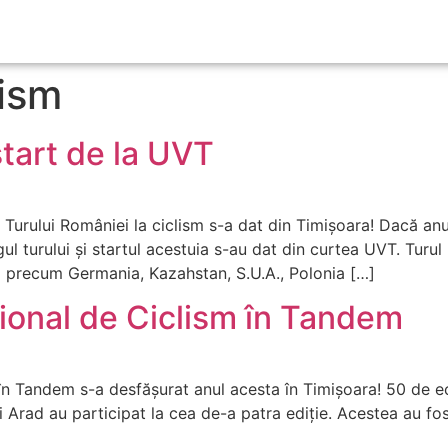
lism
start de la UVT
l Turului României la ciclism s-a dat din Timișoara! Dacă anul 
gul turului și startul acestuia s-au dat din curtea UVT. Turul
ri precum Germania, Kazahstan, S.U.A., Polonia […]
ional de Ciclism în Tandem
n Tandem s-a desfășurat anul acesta în Timișoara! 50 de ech
Arad au participat la cea de-a patra ediție. Acestea au fos