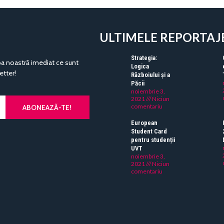
ULTIMELE REPORTAJ
Strategia:
pa noastră imediat ce sunt
Logica
etter!
Războiului și a
Păcii
noiembrie 3,
2021
Niciun
comentariu
ABONEAZĂ-TE!
European
Student Card
pentru studenții
UVT
noiembrie 3,
2021
Niciun
comentariu