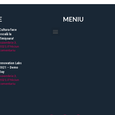
E
MENIU
Cultura face
escală la
Timișoara!
noiembrie 3,
2021
Niciun
comentariu
Innovation Labs
2021 – Demo
Day
noiembrie 3,
2021
Niciun
comentariu