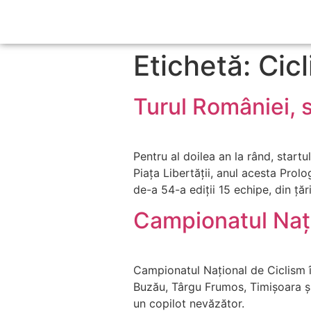
Etichetă: Cic
Turul României, 
Pentru al doilea an la rând, startu
Piața Libertății, anul acesta Prolo
de-a 54-a ediții 15 echipe, din ță
Campionatul Naț
Campionatul Național de Ciclism î
Buzău, Târgu Frumos, Timișoara și 
un copilot nevăzător.