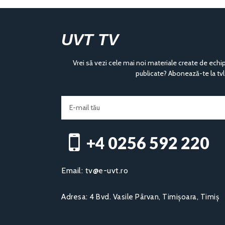
UVT TV
Vrei să vezi cele mai noi materiale create de echi
publicate? Abonează-te la tvl
+4 0256 592 220​
Email:
tv@e-uvt.ro
Adresa:
4 Bvd. Vasile Pârvan, Timișoara, Timiș