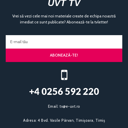
UVT TV
Vrei să vezi cele mai noi materiale create de echipa noastră
imediat ce sunt publicate? Abonează-te la tvletter!
ABONEAZĂ-TE!
+4 0256 592 220​
Email:
tv@e-uvt.ro
Adresa:
4 Bvd. Vasile Pârvan, Timișoara, Timiș