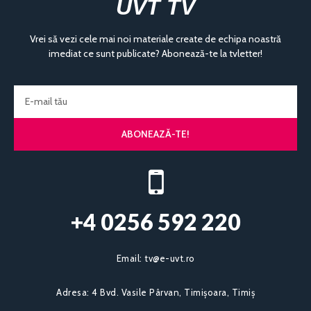
UVT TV
Vrei să vezi cele mai noi materiale create de echipa noastră
imediat ce sunt publicate? Abonează-te la tvletter!
ABONEAZĂ-TE!
+4 0256 592 220​
Email:
tv@e-uvt.ro
Adresa:
4 Bvd. Vasile Pârvan, Timișoara, Timiș