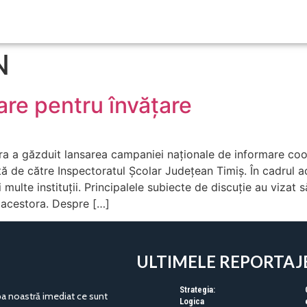
N
are pentru învățare
ara a găzduit lansarea campaniei naționale de informare co
tă de către Inspectoratul Școlar Județean Timiș. În cadrul a
i multe instituții. Principalele subiecte de discuție au vizat
acestora. Despre […]
ULTIMELE REPORTAJ
Strategia:
pa noastră imediat ce sunt
Logica