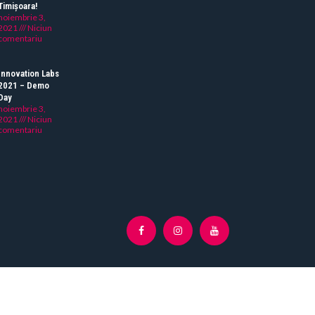
Timișoara!
noiembrie 3,
2021
Niciun
comentariu
Innovation Labs
2021 – Demo
Day
noiembrie 3,
2021
Niciun
comentariu