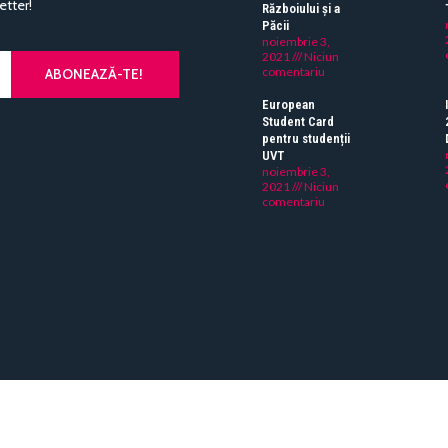
etter!
Războiului și a
Păcii
noiembrie 3,
2021
Niciun
comentariu
ABONEAZĂ-TE!
European
Student Card
pentru studenții
UVT
noiembrie 3,
2021
Niciun
comentariu