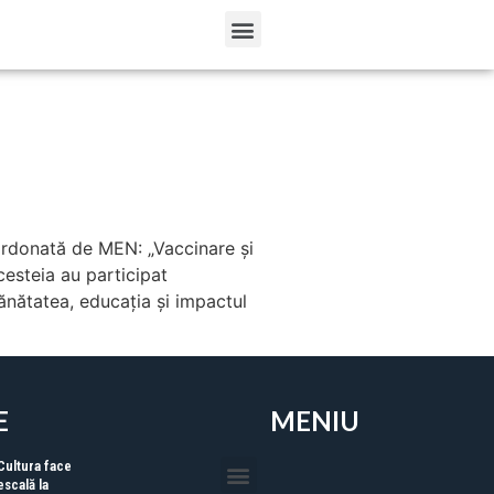
ordonată de MEN: „Vaccinare și
cesteia au participat
 sănătatea, educația și impactul
E
MENIU
Cultura face
escală la