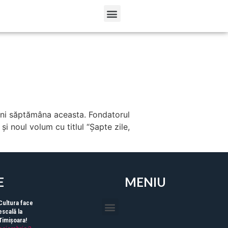
oreni săptămâna aceasta. Fondatorul
i noul volum cu titlul “Șapte zile,
E
MENIU
Cultura face
escală la
Timișoara!