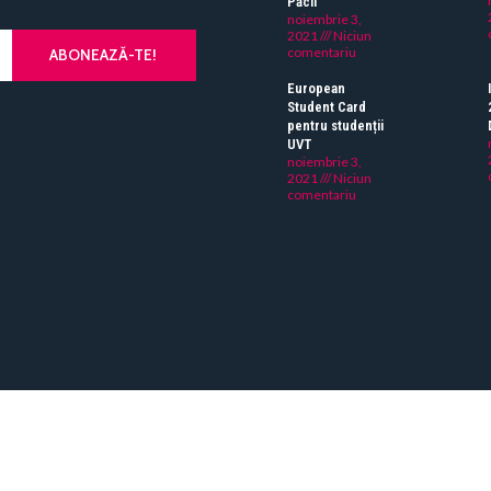
Păcii
noiembrie 3,
2021
Niciun
comentariu
ABONEAZĂ-TE!
European
Student Card
pentru studenții
UVT
noiembrie 3,
2021
Niciun
comentariu