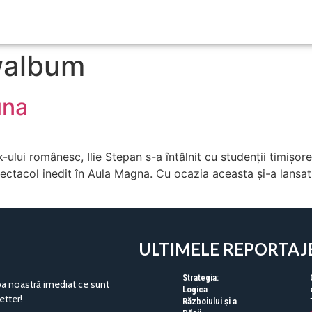
walbum
una
-ului românesc, Ilie Stepan s-a întâlnit cu studenții timiș
ectacol inedit în Aula Magna. Cu ocazia aceasta și-a lansat ș
ULTIMELE REPORTAJ
Strategia:
pa noastră imediat ce sunt
Logica
etter!
Războiului și a