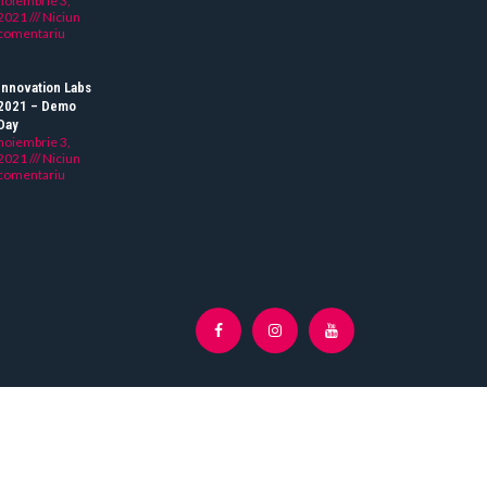
noiembrie 3,
2021
Niciun
comentariu
Innovation Labs
2021 – Demo
Day
noiembrie 3,
2021
Niciun
comentariu