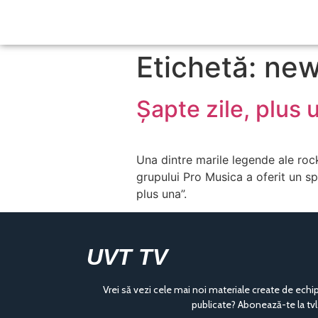
Etichetă: ne
Șapte zile, plus 
Una dintre marile legende ale rock
grupului Pro Musica a oferit un sp
plus una”.
UVT TV
Vrei să vezi cele mai noi materiale create de echi
publicate? Abonează-te la tvl