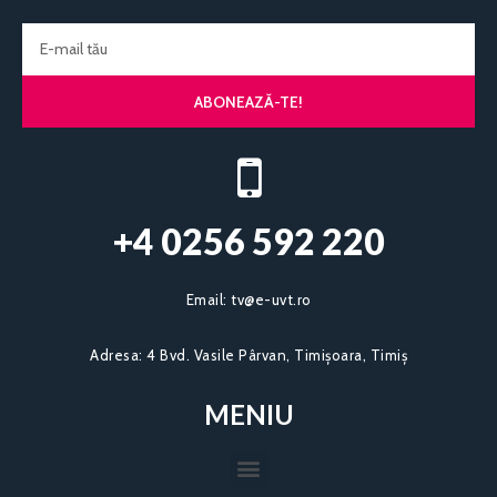
ABONEAZĂ-TE!
+4 0256 592 220​
Email:
tv@e-uvt.ro
Adresa:
4 Bvd. Vasile Pârvan, Timișoara, Timiș
MENIU