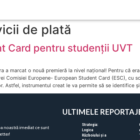
icii de plată
t Card pentru studenții UVT
a a marcat o nouă premieră la nivel național! Pentru că era 
tivei Comisiei Europene- European Student Card (ESC), cu sc
r. Astfel, instrumentul creat le va permite să se identifice ș
ULTIMELE REPORTAJ
Strategia:
pa noastră imediat ce sunt
Logica
etter!
Războiului și a