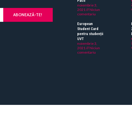
Păcii
noiembrie 3,
2021
Niciun
comentariu
ABONEAZĂ-TE!
European
Student Card
pentru studenții
UVT
noiembrie 3,
2021
Niciun
comentariu