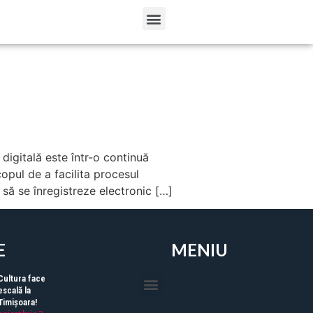
digitală este într-o continuă
opul de a facilita procesul
i să se înregistreze electronic […]
E
MENIU
Cultura face
escală la
Timișoara!