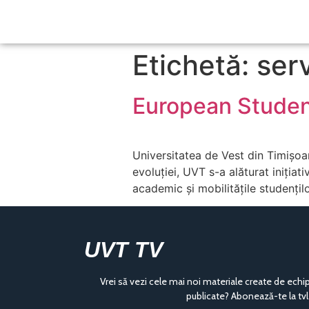
Etichetă: serv
European Studen
Universitatea de Vest din Timișoar
evoluției, UVT s-a alăturat iniția
academic și mobilitățile studențilo
UVT TV
Vrei să vezi cele mai noi materiale create de echi
publicate? Abonează-te la tvl