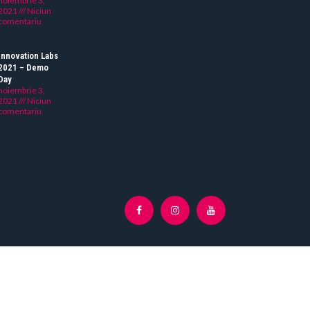
noiembrie 3,
2021
Niciun
comentariu
Innovation Labs
2021 – Demo
Day
noiembrie 3,
2021
Niciun
comentariu