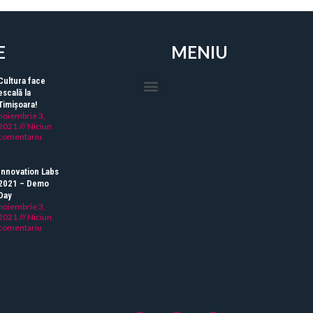
E
MENIU
Cultura face
escală la
Timișoara!
noiembrie 3,
2021
Niciun
comentariu
Innovation Labs
2021 – Demo
Day
noiembrie 3,
2021
Niciun
comentariu