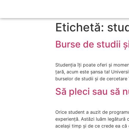
Etichetă: stud
Burse de studii 
Studenția îți poate oferi și moment
țară, acum este șansa ta! Univers
burselor de studii și de cercetare 
Să pleci sau să nu
Orice student a auzit de programu
experiență. Astăzi luăm legătură c
același timp și de ce crede ea că 