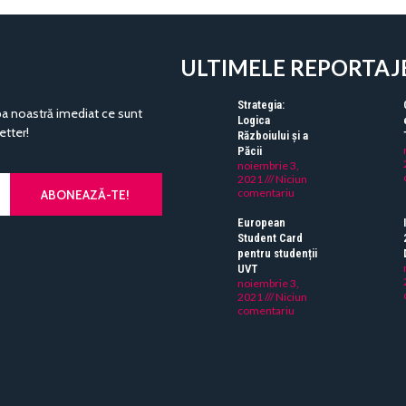
ULTIMELE REPORTAJ
Strategia:
pa noastră imediat ce sunt
Logica
etter!
Războiului și a
Păcii
noiembrie 3,
2021
Niciun
comentariu
ABONEAZĂ-TE!
European
Student Card
pentru studenții
UVT
noiembrie 3,
2021
Niciun
comentariu