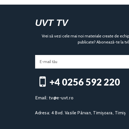
UVT TV
Vrei să vezi cele mai noi materiale create de echi
publicate? Abonează-te la tvl
+4 0256 592 220​
Email:
tv@e-uvt.ro
Adresa:
4 Bvd. Vasile Pârvan, Timișoara, Timiș