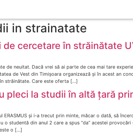
ii in strainatate
și de cercetare în străinătat
e de neuitat. Dacă vrei să ai parte de cea mai tare experienț
itatea de Vest din Timișoara organizează și în acest an con
în străinătate. Care este oferta […]
 pleci la studii în altă țară p
l ERASMUS și i-a trecut prin minte, măcar o dată, să încer
u o studentă din anul 2 care a spus “da” acestei provocări ș
este o […]