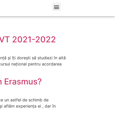
e UVT 2021-2022
ă și îți dorești să studiezi în altă
cursul național pentru acordarea
rin Erasmus?
ce un astfel de schimb de
i aflăm experiența ei , dar în