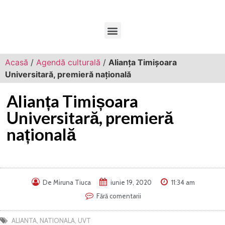
Acasă
/
Agendă culturală
/
Alianța Timișoara
Universitară, premieră națională
Alianța Timișoara
Universitară, premieră
națională
De
Miruna Tiuca
iunie 19, 2020
11:34 am
Fără comentarii
ALIANTA
,
NATIONALA
,
UVT