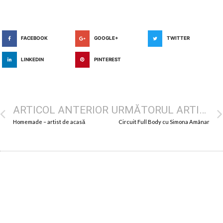
FACEBOOK
GOOGLE+
TWITTER
LINKEDIN
PINTEREST
ARTICOL ANTERIOR
URMĂTORUL ARTICOL
Homemade – artist de acasă
Circuit Full Body cu Simona Amânar