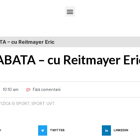
A – cu Reitmayer Eric
BATA – cu Reitmayer Eri
10:10 am
Fără comentarii
IZICA SI SPORT
,
SPORT
,
UVT
+
TWITTER
LINKEDIN