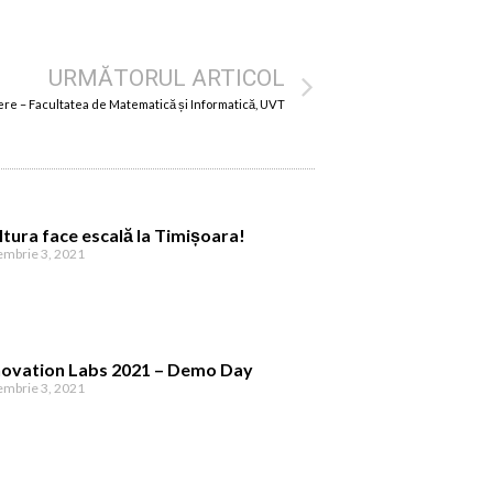
URMĂTORUL ARTICOL
re – Facultatea de Matematică și Informatică, UVT
ltura face escală la Timișoara!
embrie 3, 2021
novation Labs 2021 – Demo Day
embrie 3, 2021