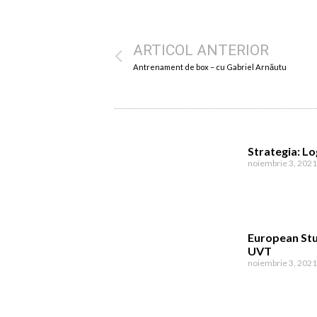
ARTICOL ANTERIOR
Antrenament de box – cu Gabriel Arnăutu
Strategia: Log
noiembrie 3, 202
European Stu
UVT
noiembrie 3, 202