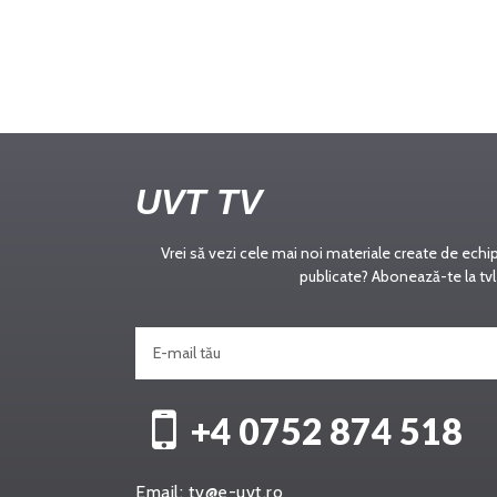
UVT TV
Vrei să vezi cele mai noi materiale create de echi
publicate? Abonează-te la tvl
+4 0752 874 518
Email:
tv@e-uvt.ro