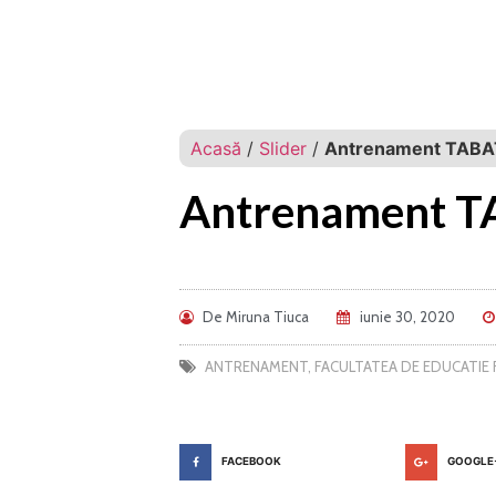
Acasă
/
Slider
/
Antrenament TABAT
Antrenament TA
De
Miruna Tiuca
iunie 30, 2020
ANTRENAMENT
,
FACULTATEA DE EDUCATIE F
FACEBOOK
GOOGLE