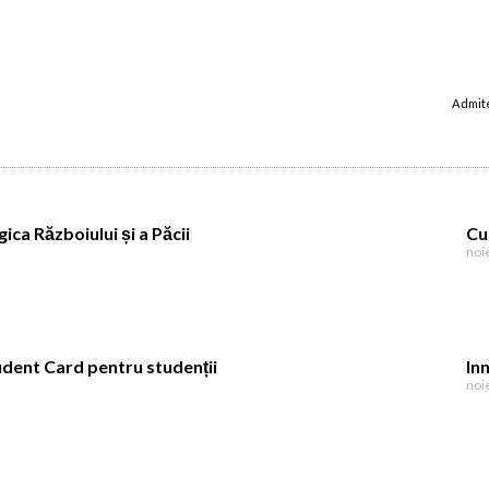
Admite
ica Războiului și a Păcii
Cu
1
noi
dent Card pentru studenții
In
noi
1