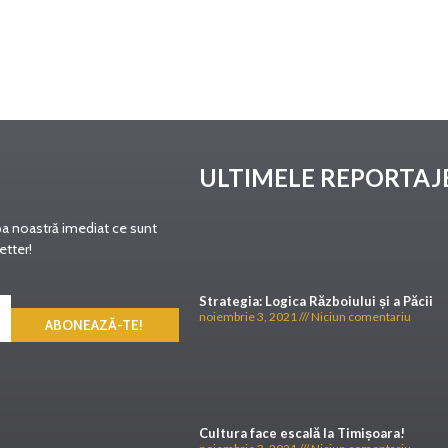
ULTIMELE REPORTAJ
pa noastră imediat ce sunt
etter!
Strategia: Logica Războiului și a Păcii
noiembrie 3, 2021
Niciun comentariu
ABONEAZĂ-TE!
Cultura face escală la Timișoara!