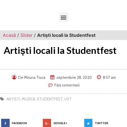
Acasă
/
Slider
/
Artiști locali la Studentfest
Artiști locali la Studentfest
De
Miruna Tiuca
septembrie 28, 2020
8:57 am
Fără comentarii
ARTISTI
,
MUZICA
,
STUDENTFEST
,
UVT
FACEBOOK
GOOGLE+
TWITTER