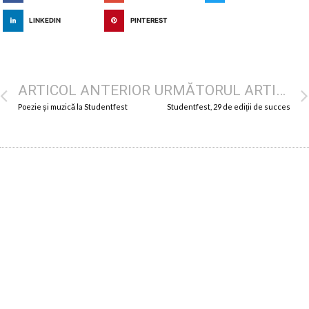
LINKEDIN
PINTEREST
ARTICOL ANTERIOR
URMĂTORUL ARTICOL
Poezie și muzică la Studentfest
Studentfest, 29 de ediții de succes