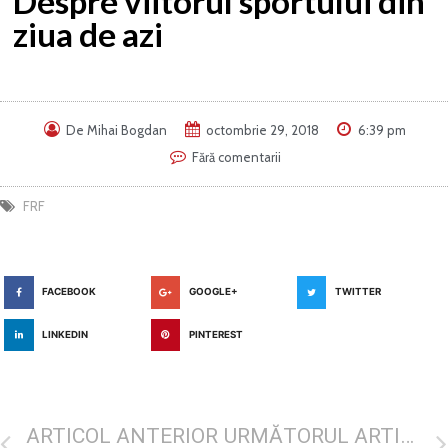
Despre viitorul sportului din
ziua de azi
De
Mihai Bogdan
octombrie 29, 2018
6:39 pm
Fără comentarii
FRF
FACEBOOK
GOOGLE+
TWITTER
LINKEDIN
PINTEREST
ARTICOL ANTERIOR
URMĂTORUL ARTICOL