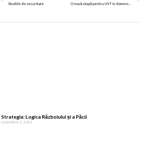
Studiile de securitate
O nouă etapă pentru UVT în domeniul sportului
Strategia: Logica Războiului și a Păcii
noiembrie 3, 2021