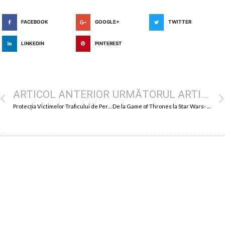
FACEBOOK
GOOGLE+
TWITTER
LINKEDIN
PINTEREST
ARTICOL ANTERIOR
URMĂTORUL ARTICOL
Protecția Victimelor Traficului de Persoane
De la Game of Thrones la Star Wars- cu Miltos Yerolemou