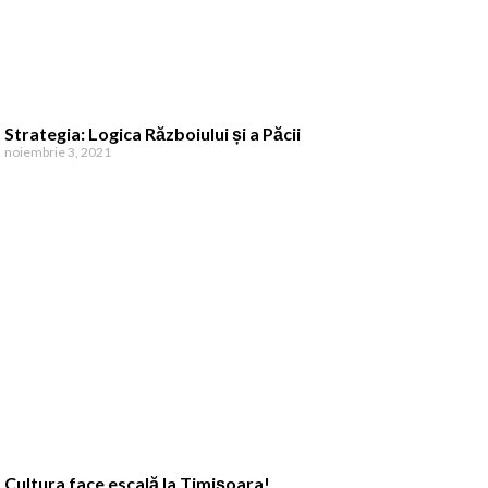
Strategia: Logica Războiului și a Păcii
noiembrie 3, 2021
Cultura face escală la Timișoara!