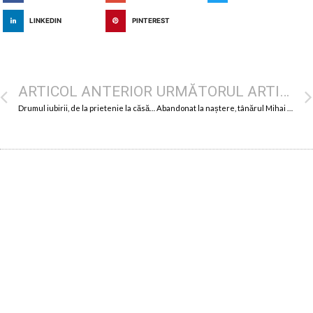
LINKEDIN
PINTEREST
ARTICOL ANTERIOR
URMĂTORUL ARTICOL
Drumul iubirii, de la prietenie la căsătorie
Abandonat la naștere, tânărul Mihai Căldăraru CRAINIC TV face minuni la o televiziune națională online!